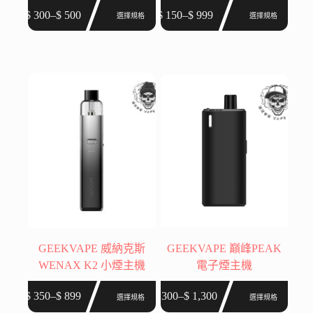
此
此
$
300
–
$
500
$
150
–
$
999
選擇規格
選擇規格
價
價
產
產
格
格
品
品
範
範
有
有
圍：
圍：
多
多
$ 300
$ 150
種
種
到
到
款
款
$ 500
$ 999
式。
式。
可
可
在
在
產
產
品
品
頁
頁
面
面
選
選
GEEKVAPE 威納克斯
GEEKVAPE 巔峰PEAK
擇
擇
WENAX K2 小煙主機
電子煙主機
選
選
此
此
項
項
$
350
–
$
899
$
300
–
$
1,300
選擇規格
選擇規格
價
價
產
產