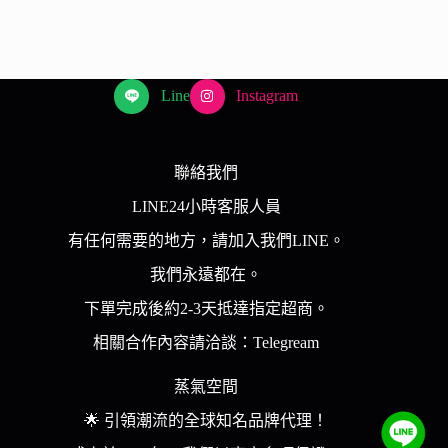
到
款
$ 400
式。
可
在
Line
Instagram
產
品
頁
聯絡我們
面
LINE24小時客服人員
選
擇
有任何需要的地方，請加入我們LINE。
選
我們永遠都在。
項
下單完成後約2-3天抵達指定超商。
相關合作內容請洽談：Telegream
蒸氣空間
🌟 引領潮流的全球知名品牌代理！