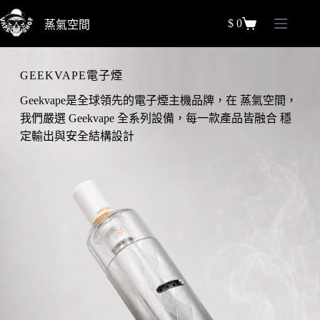
跳
$
0
蒸氣空間
至
購
主
物
要
車
GEEKVAPE電子煙
內
容
Geekvape是全球領先的電子煙主機品牌，在 蒸氣空間，
我們嚴選 Geekvape 全系列設備，每一款產品皆融合 穩
定輸出與安全結構設計