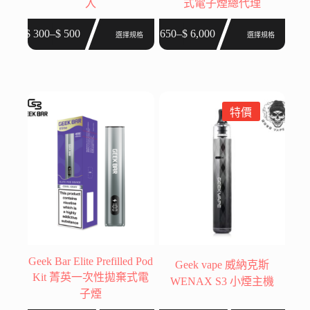
入
式電子煙總代理
此
此
$
300
–
$
500
$
650
–
$
6,000
選擇規格
選擇規格
價
價
產
產
格
格
品
品
範
範
有
有
圍：
圍：
多
多
$ 300
$ 650
種
種
特價
到
到
款
款
$ 500
$ 6,000
式。
式。
可
可
在
在
產
產
品
品
頁
頁
面
面
選
選
Geek Bar Elite Prefilled Pod
Geek vape 威納克斯
擇
擇
Kit 菁英一次性拋棄式電
WENAX S3 小煙主機
選
選
子煙
項
項