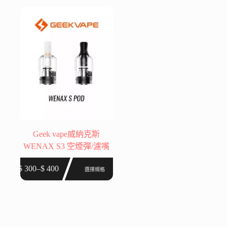
多
多
種
種
款
款
式。
式。
可
可
在
在
產
產
品
品
頁
頁
面
面
選
選
Geek vape威納克斯
擇
擇
WENAX S3 空煙彈/濾嘴
選
選
此
項
項
$
300
–
$
400
選擇規格
價
產
格
品
範
有
圍：
多
$ 300
種