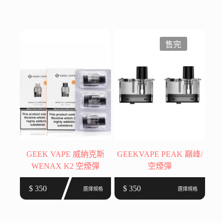
格
格
品
品
範
範
有
有
圍：
圍：
多
多
$ 350
$ 300
種
種
售完
到
到
款
款
$ 899
$ 1,300
式。
式。
可
可
在
在
產
產
品
品
頁
頁
面
面
選
選
GEEK VAPE 威納克斯
GEEKVAPE PEAK 巔峰/
擇
擇
WENAX K2 空煙彈
空煙彈
選
選
此
此
項
項
$
350
$
350
選擇規格
選擇規格
產
產
品
品
有
有