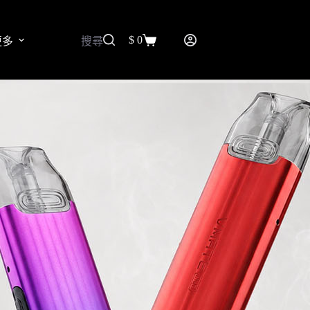
$
0
更多
搜尋
購
物
車