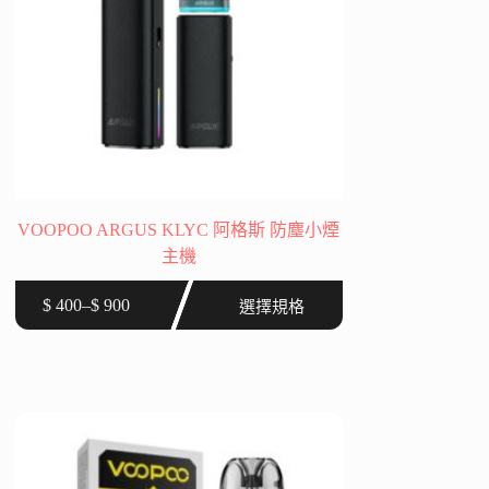
VOOPOO ARGUS KLYC 阿格斯 防塵小煙
主機
此
$
400
–
$
900
選擇規格
價
產
格
品
範
有
圍：
多
$ 400
種
到
款
$ 900
式。