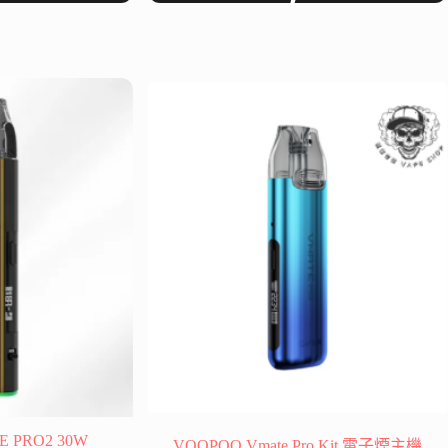
格
品
範
有
圍：
多
$ 300
種
到
款
$ 500
式。
可
在
產
品
頁
面
選
擇
選
項
 PRO2 30W
VOOPOO Vmate Pro Kit 電子煙主機