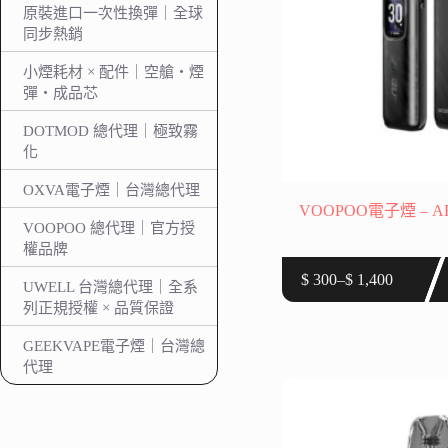
原裝進口一次性換彈｜全球
同步熱銷
小煙耗材 × 配件｜空艙・煙
彈・成品芯
DOTMOD 總代理｜極致霧
化
OXVA電子煙｜台灣總代理
VOOPOO電子煙 – A
VOOPOO 總代理｜官方授
權品牌
此
$
300
–
$
1,400
UWELL 台灣總代理｜全系
價
產
列正規授權 × 品質保證
格
品
範
有
GEEKVAPE電子煙｜台灣總
圍：
多
代理
$ 300
種
到
款
$ 1,400
式。