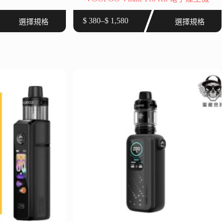
此
$
380
–
$
1,580
選擇規格
選擇規格
價
產
格
品
範
有
圍：
多
$ 380
種
到
款
$ 1,580
式。
可
在
產
品
頁
面
選
擇
選
項