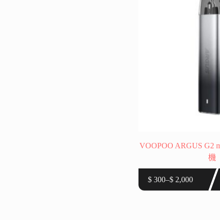
可
在
產
品
頁
面
選
擇
選
項
VOOPOO ARGUS G2
機
此
$
300
–
$
2,000
價
產
格
品
範
有