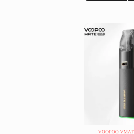
格
品
範
有
圍：
多
$ 300
種
到
款
$ 500
式。
可
在
產
品
頁
面
選
擇
選
項
VOOPOO VMATE