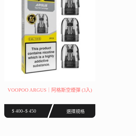
可
在
產
品
頁
面
選
擇
選
項
VOOPOO ARGUS｜阿格斯空煙彈 (3入)
此
$
400
–
$
450
選擇規格
價
產
格
品
範
有