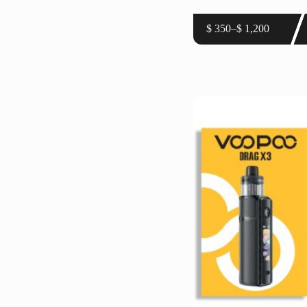
此
$
350
–
$
1,200
價
產
格
品
範
有
圍：
多
$ 350
種
到
款
$ 1,200
式。
可
在
產
品
頁
面
選
擇
選
項