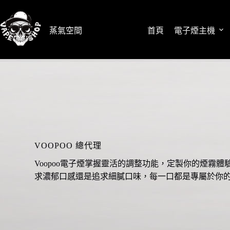
跳
至
蒸氣空間
首頁
電子煙主機
主
要
內
容
VOOPOO 總代理
Voopoo電子煙掌握靈活的調整功能，定製你的煙霧體
求濃郁口感還是追求細膩口味，每一口都是專屬於你