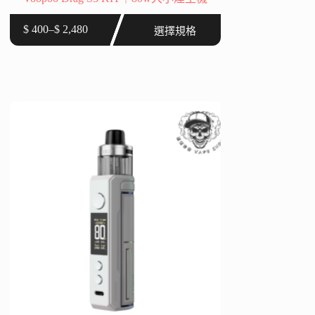
此
$
400
–
$
2,480
選擇規格
價
產
格
品
範
有
圍：
多
$ 400
種
到
款
$ 2,480
式。
可
在
產
品
頁
面
選
擇
選
項