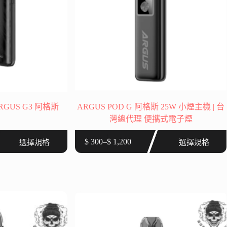
RGUS G3 阿格斯
ARGUS POD G 阿格斯 25W 小煙主機 | 台
灣總代理 便攜式電子煙
此
$
300
–
$
1,200
選擇規格
選擇規格
價
產
格
品
範
有
圍：
多
$ 300
種
到
款
$ 1,200
式。