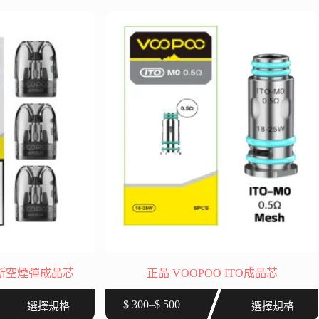
圍：
多
$ 300
種
到
款
$ 1,780
式。
可
在
產
品
頁
面
選
擇
選
項
 阿格斯空煙彈成品芯
正品 VOOPOO ITO成品芯
此
$
300
–
$
500
選擇規格
選擇規格
價
產