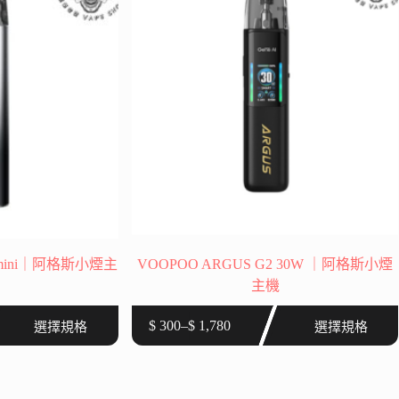
可
在
產
品
頁
面
選
擇
選
項
 mini｜阿格斯小煙主
VOOPOO ARGUS G2 30W ｜阿格斯小煙
主機
此
$
300
–
$
1,780
選擇規格
選擇規格
價
產
格
品
範
有