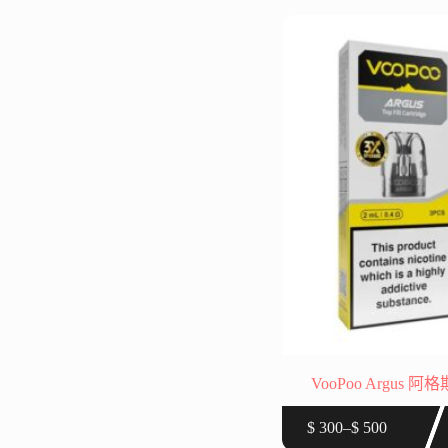
圍：
多
$ 300
種
到
款
$ 2,000
式。
可
在
產
品
頁
面
選
擇
選
項
VooPoo Argus
此
$
300
–
$
500
價
產