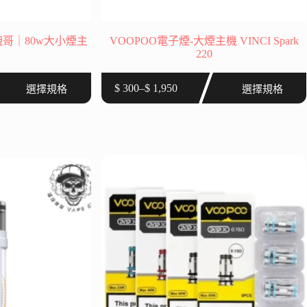
3 跩哥｜80w大小煙主
VOOPOO電子煙-大煙主機 VINCI Spark
220
此
$
300
–
$
1,950
選擇規格
選擇規格
價
產
格
品
範
有
圍：
多
$ 300
種
到
款
$ 1,950
式。
可
在
產
品
頁
面