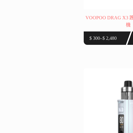
VOOPOO DRAG X
機
此
$
300
–
$
2,480
價
產
格
品
範
有
圍：
多
$ 300
種
到
款
$ 2,480
式。
可
在
產
品
頁
面