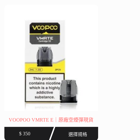
圍：
多
$ 400
種
到
款
$ 450
式。
可
在
產
品
頁
面
選
擇
選
項
VOOPOO VMRTE E｜原廠空煙彈現貨
此
$
350
選擇規格
產