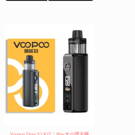
品
有
多
種
款
式。
可
在
產
品
頁
面
選
擇
選
項
Voopoo Drag S3 KIT｜80w大小煙主機