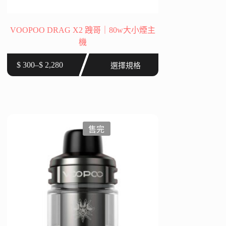
VOOPOO DRAG X2 跩哥｜80w大小煙主
機
此
$
300
–
$
2,280
選擇規格
價
產
格
品
範
有
圍：
多
$ 300
種
到
售完
款
$ 2,280
式。
可
在
產
品
頁
面