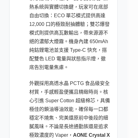
熱系統與實體切換鍵，玩家可在底部
自由切換：ECO 單芯模式提供高達
12,000 口的極致耐抽體驗；雙芯爆發
模式則提供高瓦數輸出，帶來源源不
絕的濃郁大煙霧。機身內建 650mAh
純鈷鋰電池並支援 Type-C 快充，搭
配雙色 LED 電量與狀態指示燈，徹
底告別電量焦慮。
外觀採用高透水晶 PCTG 食品級安全
材質，手感輕盈便攜且精緻時尚。核
心引進 Super Cotton 超級棉芯，具備
極佳的鎖油導油效能，確保每一口都
穩定不燒焦、完美還原前中後段的細
膩風味。不論是長途通勤族還是追求
極致濃度的 Vaper，
AONE Crystal X