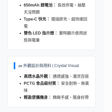
650mAh 鋰電池：
長效供電，抽整
天沒問題
Type-C 快充：
隨插即充、超快速回
電
雙色 LED 指示燈：
實時顯示使用狀
態與電量
🧱 外觀設計與用料 | Crystal Visual
高透水晶外觀：
通透感強、潮流百搭
PCTG 食品級材質：
安全耐熱、無異
味
輕盈便攜機身：
精緻手感，隨身好帶