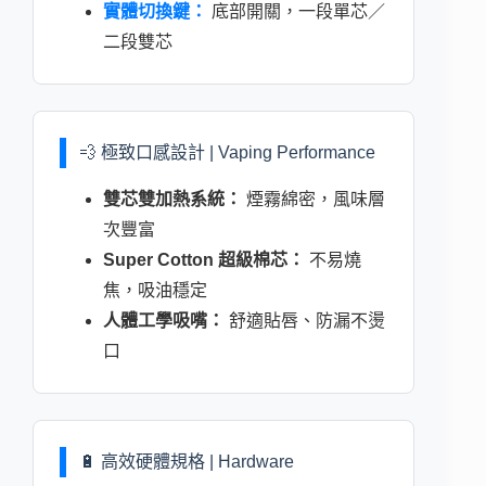
實體切換鍵：
底部開關，一段單芯／
二段雙芯
💨 極致口感設計 | Vaping Performance
雙芯雙加熱系統：
煙霧綿密，風味層
次豐富
Super Cotton 超級棉芯：
不易燒
焦，吸油穩定
人體工學吸嘴：
舒適貼唇、防漏不燙
口
🔋 高效硬體規格 | Hardware