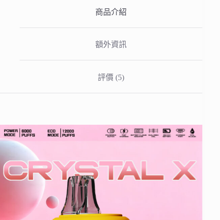
性
商品介紹
電
子
煙
額外資訊
內
部
升
級
評價 (5)
版
數
量