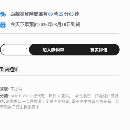
距離發貨時間還有
09
時
25
分
04
秒
今天下單預計2026年08月10日到貨
AONE
加入購物車
買家評價
Crystal
X
水
晶
到貨通知
2
代
｜
貨號:
不提供
12000
口
分類:
AONE VAPE 總代理｜時尚 × 風味
,
一次性裝置｜旗艦級口感體
驗
,
原裝進口一次性換彈｜全球同步熱銷
,
電子煙主機新品搶先看｜最
大
新款電子煙主機熱賣中
容
量
一
次