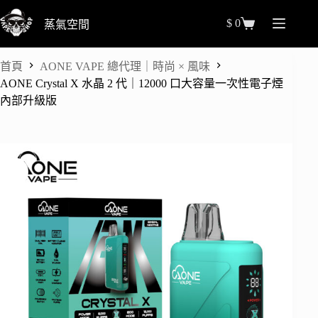
跳
$
0
蒸氣空間
至
購
主
物
要
車
首頁
AONE VAPE 總代理｜時尚 × 風味
內
AONE Crystal X 水晶 2 代｜12000 口大容量一次性電子煙
容
內部升級版