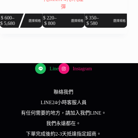
彈
此
此
此
此
$
220
–
$
350
–
$
300
–
$
2
格
選擇規格
選擇規格
選擇規格
$
800
$
580
$
380
$
5
價
價
價
產
產
產
產
格
格
格
品
品
品
品
範
範
範
有
有
有
有
圍：
圍：
圍：
多
多
多
多
$ 220
$ 350
$ 300
種
種
種
種
到
到
到
款
款
款
款
$ 800
$ 580
$ 380
Line
Instagram
式。
式。
式。
式。
可
可
可
可
在
在
在
在
產
產
產
產
聯絡我們
品
品
品
品
LINE24小時客服人員
頁
頁
頁
頁
有任何需要的地方，請加入我們LINE。
面
面
面
面
選
選
選
選
我們永遠都在。
擇
擇
擇
擇
下單完成後約2-3天抵達指定超商。
選
選
選
選