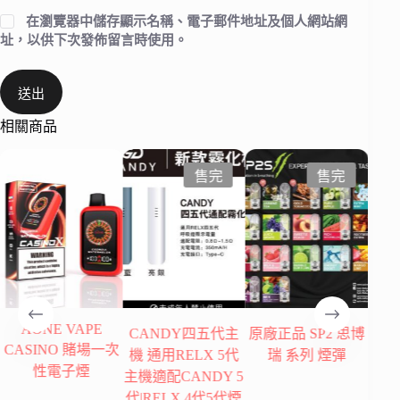
在
瀏覽器
中儲存顯示名稱、電子郵件地址及個人網站網
址，以供下次發佈留言時使用。
送出
相關商品
售完
售完
CANDY四五代主
原廠正品 SP2 思博
佩特里Switch by dot
正
次
機 通用RELX 5代
瑞 系列 煙彈
煙彈 一次性拋棄式
煙
主機適配CANDY 5
電子煙
代|RELX 4代5代煙