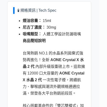
🧪 規格資訊 | Tech Spec
煙油容量：
15ml
尼古丁濃度：
30mg
吸嘴類型：
人體工學設計防漏吸嘴
商品簡短說明
台灣熱銷 NO.1 的水晶系列拋棄式強
勢再進化！全新
AONE Crystal X 水
晶 2 代
內部升級版重磅上市。這款擁
有 12000 口大容量的
AONE Crystal
X 水晶 2 代
一次性電子煙，將續航
力、擊喉感與潮流外觀規格通通拉
滿，榮登各大平台熱銷前段班。
核心搭載革命性的「雙芯雙模式」加