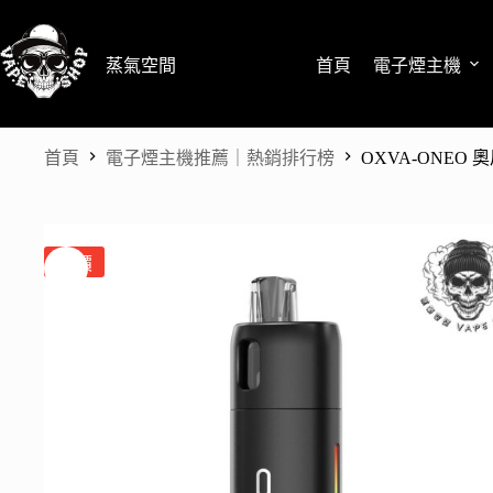
跳
至
蒸氣空間
首頁
電子煙主機
主
要
內
容
首頁
電子煙主機推薦｜熱銷排行榜
OXVA-ONEO 
特價