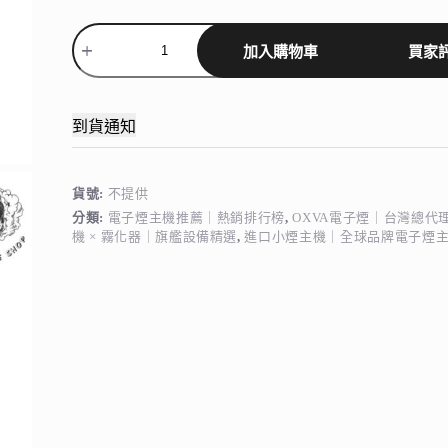
OXVA-
ONEO
加入購物車
買家
奧
尼
奧
到貨通知
大
小
煙
主
貨號:
不提供
機
分類:
電子煙主機推薦｜熱銷排行榜
,
OXVA電子煙｜台灣總代
40W
機 × 霧化器｜旗艦設備精選
,
進口小煙主機｜全球品牌電子煙
數
量