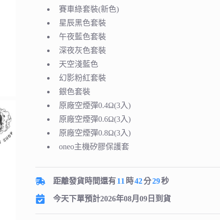
賽車綠套裝(新色)
星辰黑色套裝
午夜藍色套裝
深夜灰色套裝
天空淺藍色
幻影粉紅套裝
銀色套裝
原廠空煙彈0.4Ω(3入)
原廠空煙彈0.6Ω(3入)
原廠空煙彈0.8Ω(3入)
oneo主機矽膠保護套
距離發貨時間還有
11
時
42
分
28
秒
今天下單預計2026年08月09日到貨