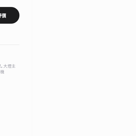
評價
理
,
大煙主
主機