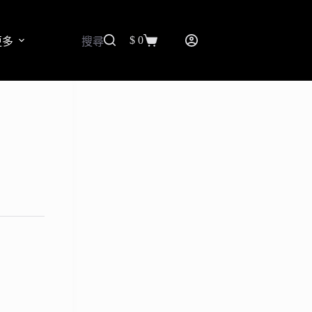
$
0
更多
搜尋
購
物
車