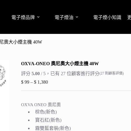
電子煙品牌
電子煙油
電子煙小知識
奧尼奧大小煙主機 40W
OXVA-ONEO 奧尼奧大小煙主機 40W
評分
5.00
/ 5，已有
27
位顧客進行評分
(
27
則顧客評價)
$
99
–
$
1,380
價
格
範
圍：
OXVA ONEO 奧尼奧
$ 99
棕色(新色)
到
寶石紅(新色)
$ 1,380
霧雙藍套裝(新色)