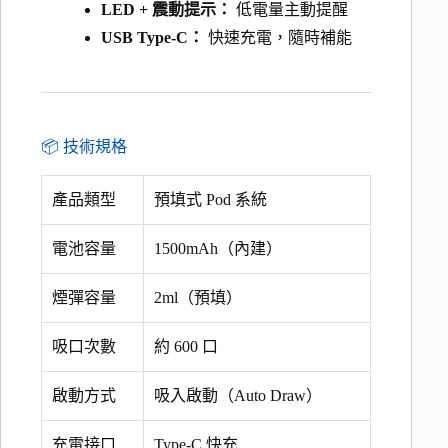
LED + 震動提示：
低電量主動提醒
USB Type-C：
快速充電，隨時補能
📦 技術規格
產品類型
預填式 Pod 系統
電池容量
1500mAh（內建）
煙彈容量
2ml（預填）
吸口次數
約 600 口
啟動方式
吸入啟動（Auto Draw）
充電接口
Type-C 快充