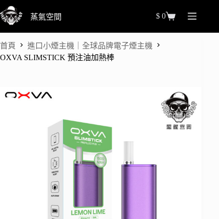
跳
$
0
蒸氣空間
至
購
主
物
要
車
首頁
進口小煙主機｜全球品牌電子煙主機
內
OXVA SLIMSTICK 預注油加熱棒
容