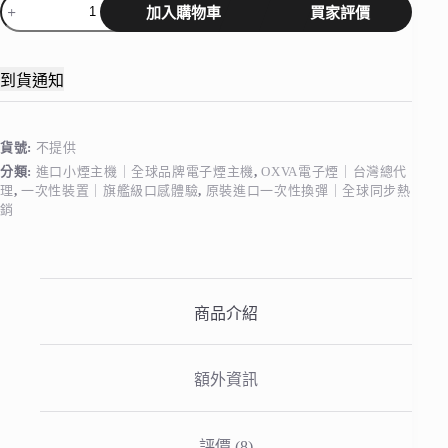
加入購物車
買家評價
SLIMSTICK
預
注
油
到貨通知
加
熱
棒
貨號:
不提供
數
分類:
進口小煙主機｜全球品牌電子煙主機
,
OXVA電子煙｜台灣總代
量
理
,
一次性裝置｜旗艦級口感體驗
,
原裝進口一次性換彈｜全球同步熱
銷
商品介紹
額外資訊
評價 (8)