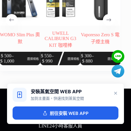
UWELL
 Plus 奧
Vaporesso Zero S 電
小蠻牛電子煙主
CALIBURN G3
子煙主機
套裝POD-XLI
KIT 咖哩棒
PRO 30W
此
此
此
$
550
–
$
300
–
$
99
–
選擇規格
選擇規格
選擇規格
選擇
$
990
$
880
$
1,380
價
價
價
產
產
產
格
格
格
品
品
品
範
範
範
有
有
有
圍：
圍：
圍：
多
多
多
$ 550
$ 300
$ 99
安裝蒸氣空間 WEB APP
×
種
種
種
Line
Instagram
到
到
到
加到主畫面，快速找到蒸氣空間
款
款
款
$ 990
$ 880
$ 1,380
式。
式。
式。
前往安裝 WEB APP
可
可
可
聯絡我們
在
在
在
產
產
產
LINE24小時客服人員