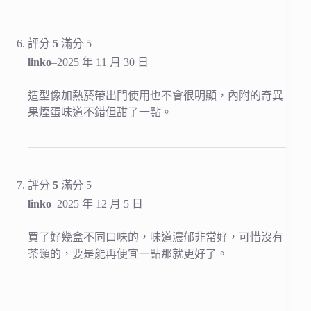
評分
5
滿分 5
linko
–
2025 年 11 月 30 日
造型像加熱菸帶出門使用也不會很明顯，內附的奇異
果煙蛋味道不錯但甜了一點。
評分
5
滿分 5
linko
–
2025 年 12 月 5 日
買了好幾盒不同口味的，味道濃郁非常好，可惜沒有
茶類的，要是能再便宜一點那就更好了。