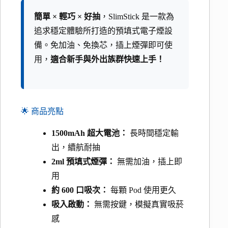
簡單 × 輕巧 × 好抽
，SlimStick 是一款為
追求穩定體驗所打造的預填式電子煙設
備。免加油、免換芯，插上煙彈即可使
用，
適合新手與外出族群快速上手！
🌟 商品亮點
1500mAh 超大電池：
長時間穩定輸
出，續航耐抽
2ml 預填式煙彈：
無需加油，插上即
用
約 600 口吸次：
每顆 Pod 使用更久
吸入啟動：
無需按鍵，模擬真實吸菸
感